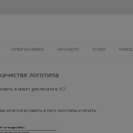
Перейти к содержимому
СЕРВЕР НА FREEBSD
АВТО-МОТО
УСЛУГИ
ПОМО
FREEBSD
 качестве логотипа
1.УСТАНОВКА
2.СБОРКА ЯДРА
новить в макет для печати в 1С?
3.DNS СЕРВЕР (BIND, NAT)
нам хочется вставить в него логотипы и печать.
4.SCRIPT АВТОМАТИЧЕСКОГО
ПЕРЕКЛЮЧЕНИЯ ИНТЕРНЕТА
99. ДОП КОМПАНЕНТЫ ->
МОНТИРУЕМ (ДОБАВЛЯЕМ) USB