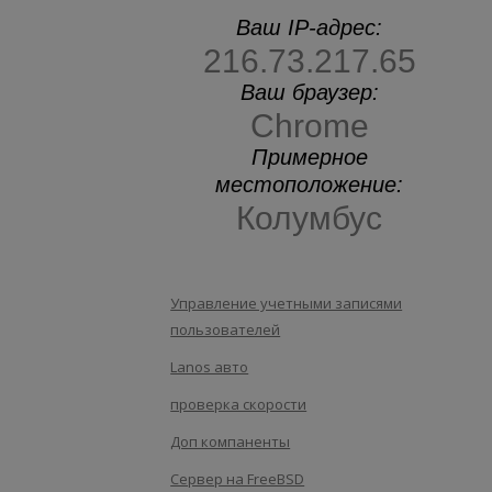
Ваш IP-адрес:
216.73.217.65
Ваш браузер:
Chrome
Примерное
местоположение:
Колумбус
Управление учетными записями
пользователей
Lanos авто
проверка скорости
Доп компаненты
Сервер на FreeBSD